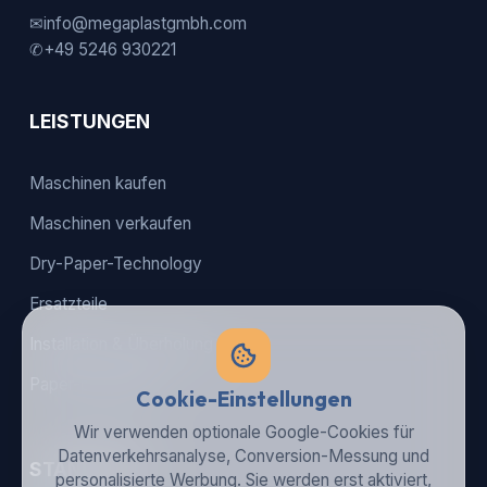
✉
info@megaplastgmbh.com
✆
+49 5246 930221
LEISTUNGEN
Maschinen kaufen
Maschinen verkaufen
Dry-Paper-Technology
Ersatzteile
Installation & Überholung
Paper-packaging
Cookie-Einstellungen
Wir verwenden optionale Google-Cookies für
Datenverkehrsanalyse, Conversion-Messung und
STANDORTE
personalisierte Werbung. Sie werden erst aktiviert,