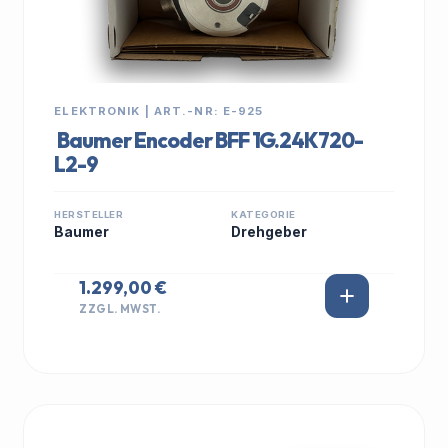
ELEKTRONIK | ART.-NR: E-925
Baumer Encoder BFF 1G.24K720-
L2-9
HERSTELLER
KATEGORIE
Baumer
Drehgeber
1.299,00 €
ZZGL. MWST.