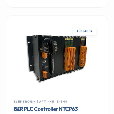
AUF LAGER
ELEKTRONIK | ART.-NR: E-849
B&R PLC Controller NTCP63