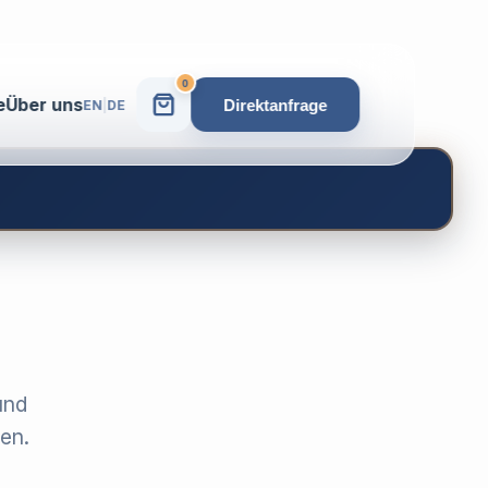
0
e
Über uns
Direktanfrage
EN
|
DE
und
en.