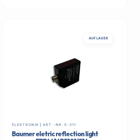
AUF LAGER
ELEKTRONIK | ART.-NR: E-311
Baumer eletric reflection light