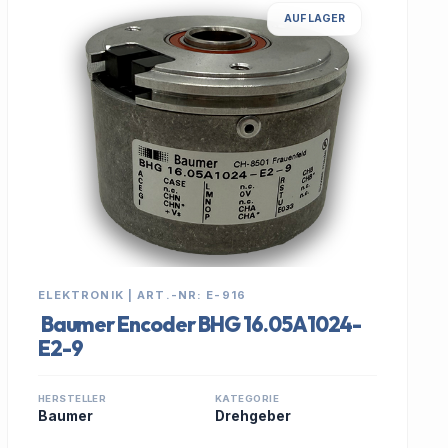
AUF LAGER
ELEKTRONIK | ART.-NR: E-916
Baumer Encoder BHG 16.05A1024-
E2-9
HERSTELLER
KATEGORIE
Baumer
Drehgeber