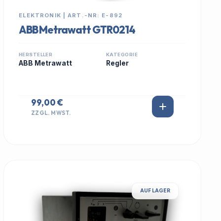
ELEKTRONIK | ART.-NR: E-892
ABB Metrawatt GTR0214
HERSTELLER
KATEGORIE
ABB Metrawatt
Regler
99,00 €
ZZGL. MWST.
AUF LAGER