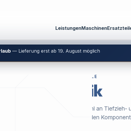
Leistungen
Maschinen
Ersatzteil
rlaub
— Lieferung erst ab 19. August möglich
ORIGINAL-ERSATZTEILE
Elektronik
tdecken Sie unsere aktuelle Auswahl an Tiefzieh- 
ermoformmaschinen sowie passenden Komponent