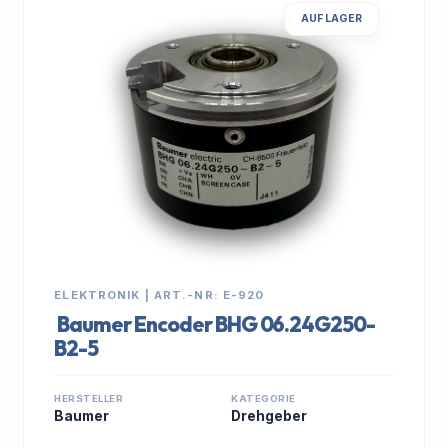
AUF LAGER
ELEKTRONIK | ART.-NR: E-920
Baumer Encoder BHG 06.24G250-
B2-5
HERSTELLER
KATEGORIE
Baumer
Drehgeber