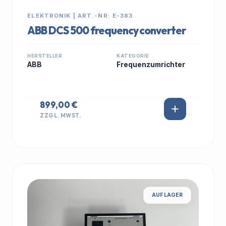
ELEKTRONIK | ART.-NR: E-383
ABB DCS 500 frequency converter
HERSTELLER
KATEGORIE
ABB
Frequenzumrichter
899,00 €
ZZGL. MWST.
AUF LAGER