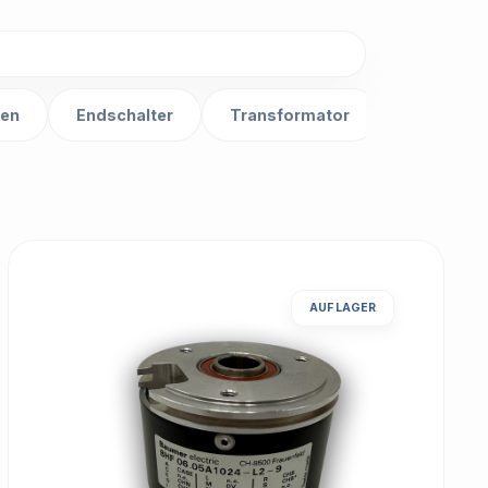
ten
Endschalter
Transformator
Verteiler
AUF LAGER