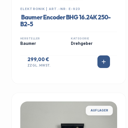
ELEKTRONIK | ART.-NR: E-923
Baumer Encoder BHG 16.24K 250-
B2-5
HERSTELLER
KATEGORIE
Baumer
Drehgeber
299,00 €
ZZGL. MWST.
AUF LAGER