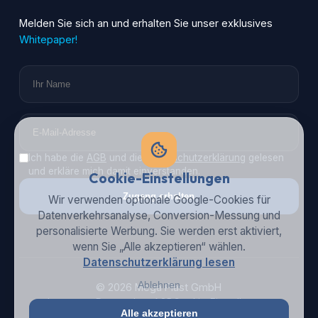
Melden Sie sich an und erhalten Sie unser exklusives
Whitepaper!
Ich habe die
AGB
und die
Datenschutzerklärung
gelesen
und erkläre mich damit einverstanden.
Cookie-Einstellungen
Zugang erhalten
Wir verwenden optionale Google-Cookies für
Datenverkehrsanalyse, Conversion-Messung und
personalisierte Werbung. Sie werden erst aktiviert,
wenn Sie „Alle akzeptieren“ wählen.
Datenschutzerklärung lesen
Ablehnen
© 2026 Mega Plast GmbH
Impressum
Datenschutz
AGB
Cookie-Einstellungen
Alle akzeptieren