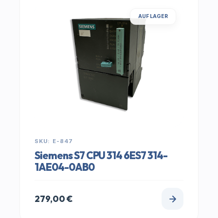
AUF LAGER
SKU: E-847
Siemens S7 CPU 314 6ES7 314-
1AE04-0AB0
279,00
€