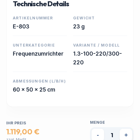
Technische Details
ARTIKELNUMMER
GEWICHT
E-803
23 g
UNTERKATEGORIE
VARIANTE / MODELL
Frequenzumrichter
1.3-100-220/300-
220
ABMESSUNGEN (L/B/H)
60 x 50 x 25 cm
MENGE
IHR PREIS
1.119,00 €
-
+
zzgl. MwSt.