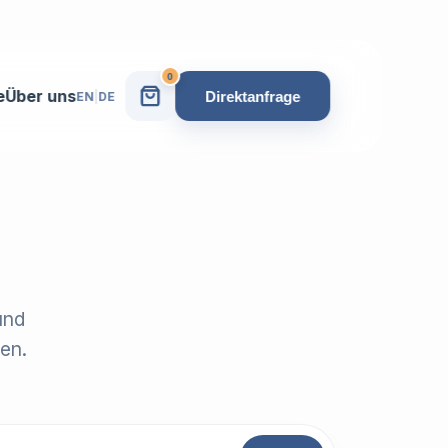
0
e
Über uns
Direktanfrage
EN
|
DE
und
en.