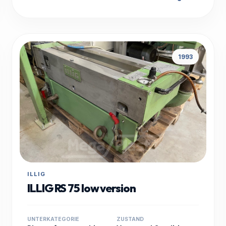
1993
ILLIG
ILLIG RS 75 low version
UNTERKATEGORIE
ZUSTAND