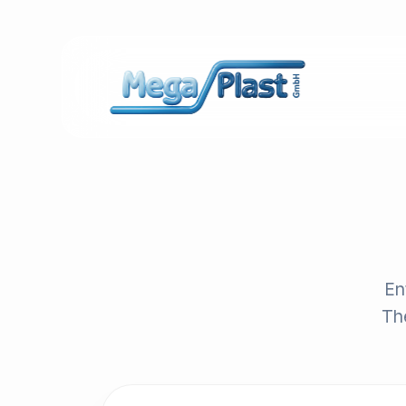
En
Th