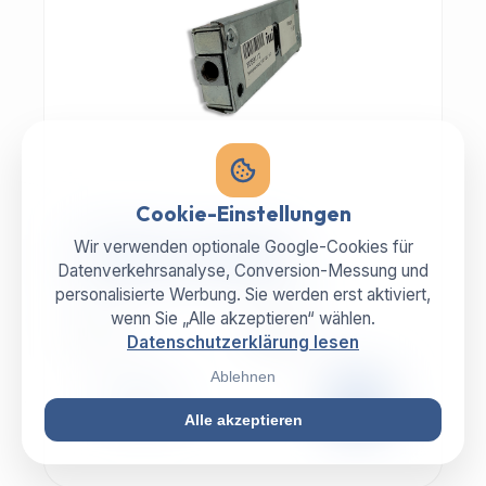
Cookie-Einstellungen
MECHANIK | ART.-NR: E-817
Wir verwenden optionale Google-Cookies für
ILLIG Bar lock 8059112
Datenverkehrsanalyse, Conversion-Messung und
personalisierte Werbung. Sie werden erst aktiviert,
wenn Sie „Alle akzeptieren“ wählen.
HERSTELLER
KATEGORIE
ILLIG
Schloß
Datenschutzerklärung lesen
Ablehnen
99,00 €
ZZGL. MWST.
Alle akzeptieren