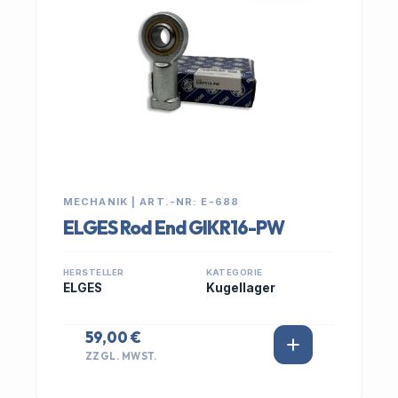
MECHANIK | ART.-NR: E-688
ELGES Rod End GIKR16-PW
HERSTELLER
KATEGORIE
ELGES
Kugellager
59,00 €
ZZGL. MWST.