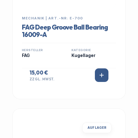
MECHANIK | ART.-NR: E-700
FAG Deep Groove Ball Bearing
16009-A
HERSTELLER
KATEGORIE
FAG
Kugellager
15,00 €
ZZGL. MWST.
AUF LAGER