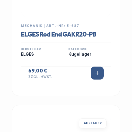
MECHANIK | ART.-NR: E-687
ELGES Rod End GAKR20-PB
HERSTELLER
KATEGORIE
ELGES
Kugellager
69,00 €
ZZGL. MWST.
AUF LAGER