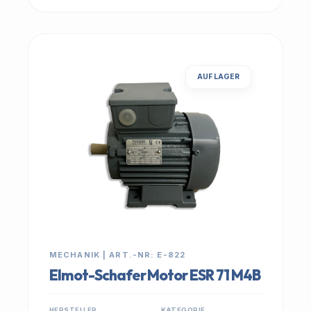
AUF LAGER
MECHANIK | ART.-NR: E-822
Elmot-Schafer Motor ESR 71 M4B
HERSTELLER
KATEGORIE