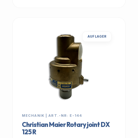
AUF LAGER
MECHANIK | ART.-NR: E-144
Christian Maier Rotary joint DX
125 R