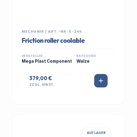
MECHANIK | ART.-NR: E-246
Friction roller coolable
HERSTELLER
KATEGORIE
Mega Plast Component
Walze
379,00 €
ZZGL. MWST.
AUF LAGER