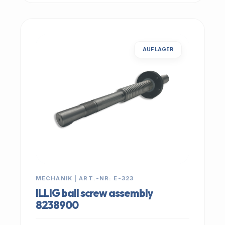
AUF LAGER
MECHANIK | ART.-NR: E-323
ILLIG ball screw assembly
8238900