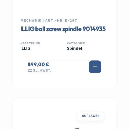
MECHANIK | ART.-NR: E-287
ILLIG ball screw spindle 9014935
HERSTELLER
KATEGORIE
ILLIG
Spindel
899,00 €
ZZGL. MWST.
AUF LAGER