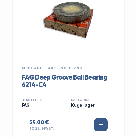
MECHANIK | ART.-NR: E-699
FAG Deep Groove Ball Bearing
6214-C4
HERSTELLER
KATEGORIE
FAG
Kugellager
39,00 €
ZZGL. MWST.