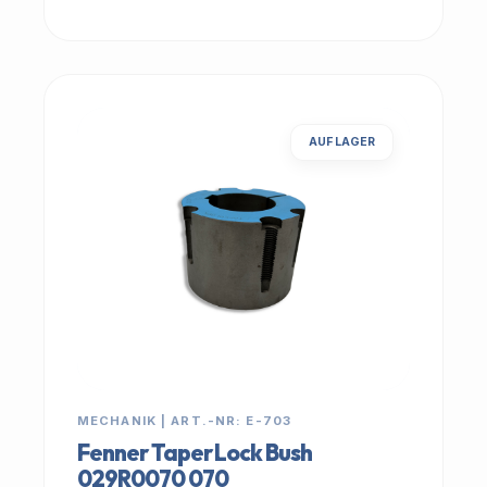
AUF LAGER
MECHANIK | ART.-NR: E-703
Fenner Taper Lock Bush
029R0070 070