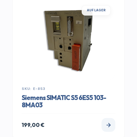
AUF LAGER
SKU: E-853
Siemens SIMATIC S5 6ES5 103-
8MA03
199,00
€