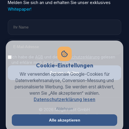
Melden Sie sich an und erhalten Sie unser exklusives
Whitepaper!
Ich habe die
AGB
und die
Datenschutzerklärung
gelesen
und erkläre mich damit einverstanden.
Cookie-Einstellungen
Zugang erhalten
Wir verwenden optionale Google-Cookies für
Datenverkehrsanalyse, Conversion-Messung und
personalisierte Werbung. Sie werden erst aktiviert,
wenn Sie „Alle akzeptieren“ wählen.
Datenschutzerklärung lesen
Ablehnen
© 2026 Mega Plast GmbH
Impressum
Datenschutz
AGB
Cookie-Einstellungen
Alle akzeptieren