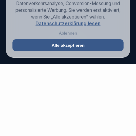
Datenverkehrsanalyse, Conversion-Messung und
personalisierte Werbung. Sie werden erst aktiviert,
wenn Sie „Alle akzeptieren“ wählen.
Datenschutzerklärung lesen
Ablehnen
SCROLLEN
Alle akzeptieren
bbaubar
Servo-Motor-
Effizienz
Patent
angemeldet
Kosten-
ef
DRY-PAPER-TECHNOLOGIE