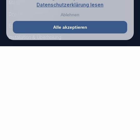
Maschinen verkaufen
Datenschutzerklärung lesen
Dry-Paper-Technology
Ablehnen
Ersatzteile
Alle akzeptieren
Installation & Überholung
Paper-packaging
STANDORTE
BÜRO
Hermannweg 25a
33415 Verl - Germany
LAGER
Chromstraße 118
33415 Verl - Germany