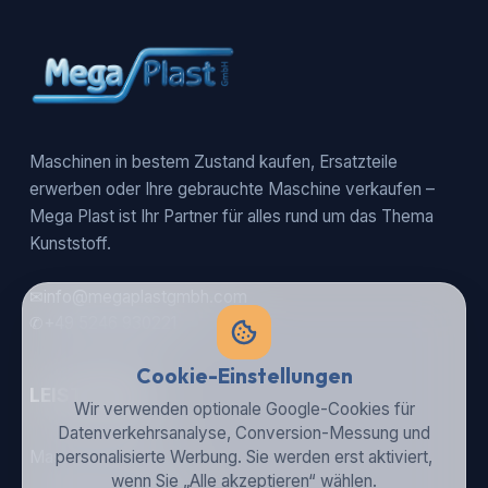
Maschinen in bestem Zustand kaufen, Ersatzteile
erwerben oder Ihre gebrauchte Maschine verkaufen –
Mega Plast ist Ihr Partner für alles rund um das Thema
Kunststoff.
✉
info@megaplastgmbh.com
✆
+49 5246 930221
Cookie-Einstellungen
LEISTUNGEN
Wir verwenden optionale Google-Cookies für
Datenverkehrsanalyse, Conversion-Messung und
personalisierte Werbung. Sie werden erst aktiviert,
Maschinen kaufen
wenn Sie „Alle akzeptieren“ wählen.