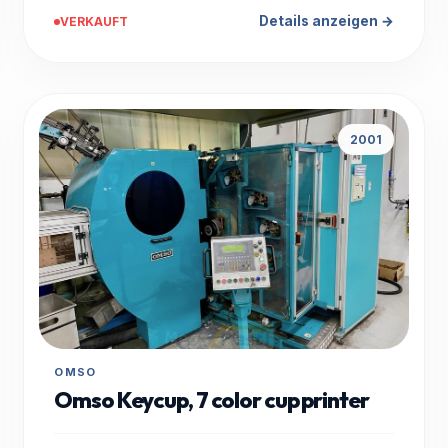
Details anzeigen →
VERKAUFT
2001
OMSO
Omso Keycup, 7 color cup printer