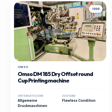
1999
OMSO
Omso DM 185 Dry Offset round
Cup Printing machine
UNTERKATEGORIE
ZUSTAND
Allgemeine
Flawless Condition
Druckmaschinen