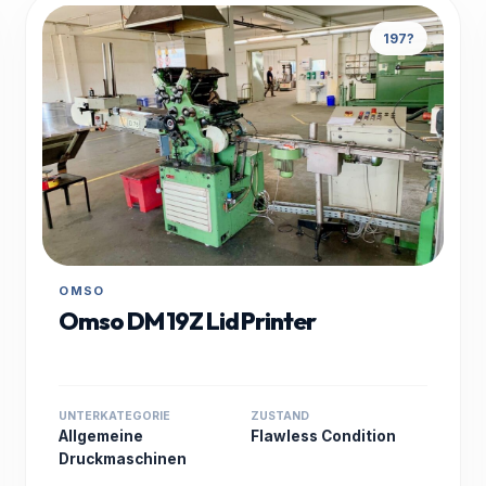
197?
OMSO
Omso DM 19Z Lid Printer
UNTERKATEGORIE
ZUSTAND
Allgemeine
Flawless Condition
Druckmaschinen