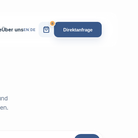
0
e
Über uns
Direktanfrage
EN
|
DE
und
en.