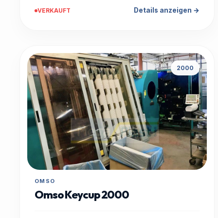
Details anzeigen →
VERKAUFT
2000
OMSO
Omso Keycup 2000