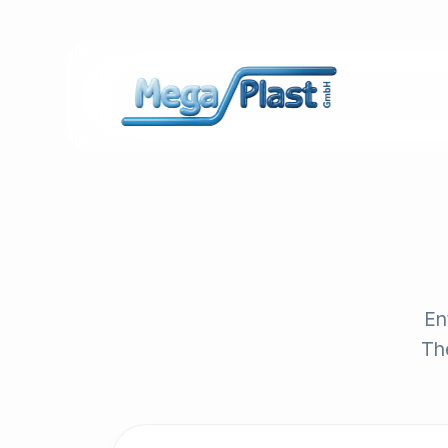
En
Th