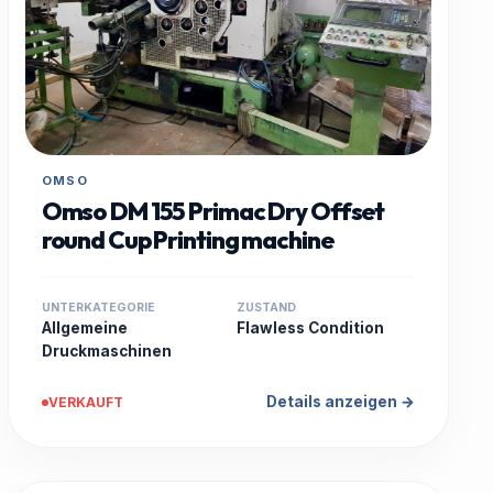
OMSO
Omso DM 155 Primac Dry Offset
round Cup Printing machine
UNTERKATEGORIE
ZUSTAND
Allgemeine
Flawless Condition
Druckmaschinen
Details anzeigen →
VERKAUFT