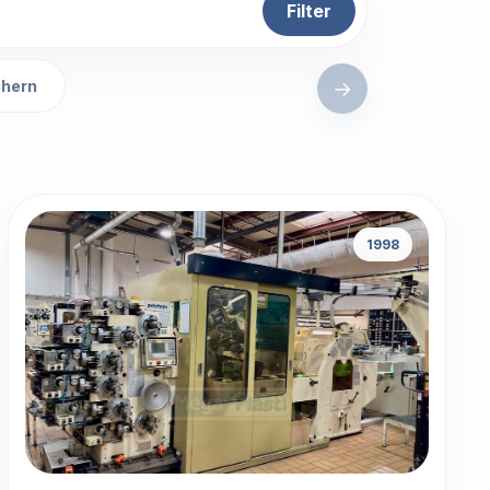
Filter
→
hern
1998